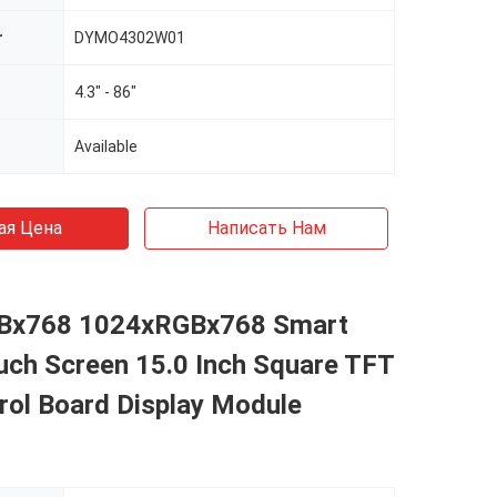
r
DYMO4302W01
4.3" - 86"
Available
ая Цена
Написать Нам
Bx768 1024xRGBx768 Smart
ch Screen 15.0 Inch Square TFT
rol Board Display Module