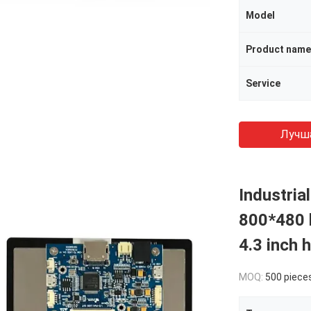
Model
Product name
Service
Лучш
Industria
800*480 l
4.3 inch 
MOQ:
500 piece