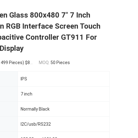
n Glass 800x480 7" 7 Inch
on RGB Interface Screen Touch
acitive Controller GT911 For
Display
ieces) $8.20(>=500 Pieces)
MOQ:
50 Pieces
IPS
7 inch
Normally Black
I2C/usb/RS232