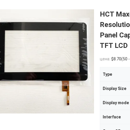
HCT Maxe
Resoluti
Panel Cap
TFT LCD 
цена:
$8.70(50 - 499 P
Type
Display Size
Display mode
Interface