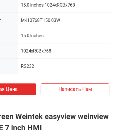
15.0 Inches 1024xRGBx768
r
MK10768T150 03W
15.0 Inches
1024xRGBx768
RS232
ая Цена
Написать Нам
reen Weintek easyview weinview
 7 inch HMI