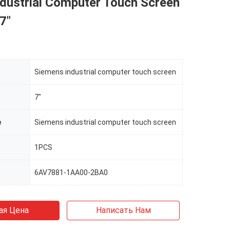
ndustrial Computer Touch Screen
7"
Siemens industrial computer touch screen
7"
e
Siemens industrial computer touch screen
1PCS
6AV7881-1AA00-2BA0
ая Цена
Написать Нам