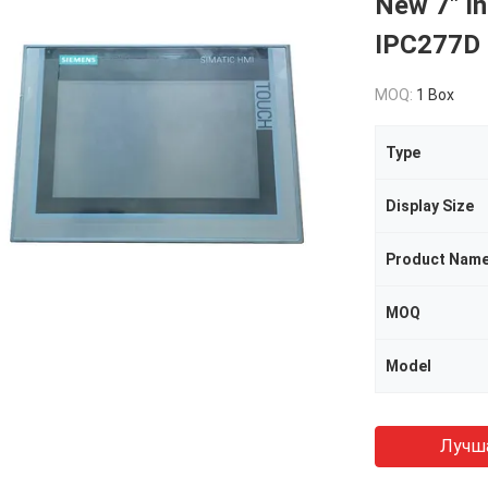
New 7" I
IPC277D 
MOQ:
1 Box
Type
Display Size
Product Nam
MOQ
Model
Лучш