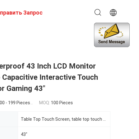
править Запрос
rproof 43 Inch LCD Monitor
 Capacitive Interactive Touch
or Gaming 43"
Pieces) $280.00(>=200 Pieces)
MOQ:
100 Pieces
Table Top Touch Screen, table top touch screen
43"