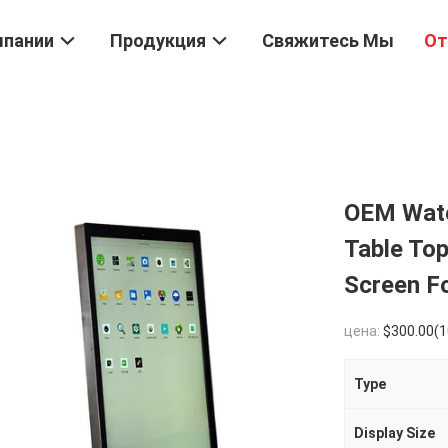
мпании
Продукция
Свяжитесь Мы
От
OEM Wate
Table Top
Screen F
цена:
$300.00(100 - 199 
Type
Display Size