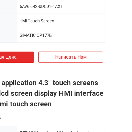
6AV6 642-0DC01-1AX1
HMI Touch Screen
SIMATIC OP177B
ая Цена
Написать Нам
l application 4.3" touch screens
cd screen display HMI interface
hmi touch screen
s