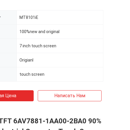
r
MT8101iE
100%new and original
7 inch touch screen
Origianl
touch screen
ая Цена
Написать Нам
 TFT 6AV7881-1AA00-2BA0 90%