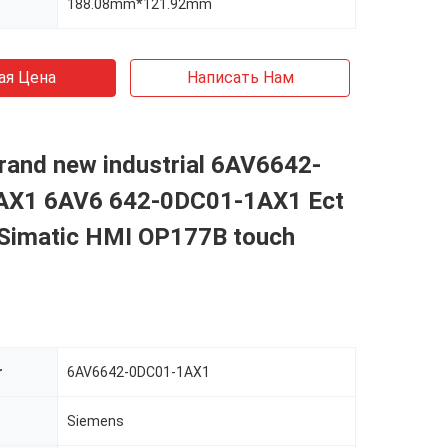
188.08mm*121.92mm
ая Цена
Написать Нам
brand new industrial 6AV6642-
AX1 6AV6 642-0DC01-1AX1 Ect
Simatic HMI OP177B touch
r
6AV6642-0DC01-1AX1
Siemens