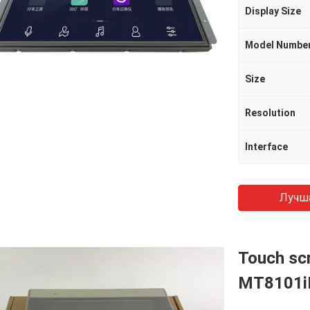
Display Size
Model Numbe
Size
Resolution
Interface
Лучш
Touch sc
MT8101iE