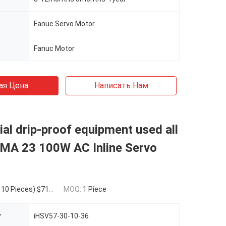
Fanuc Servo Motor
Fanuc Motor
ая Цена
Написать Нам
l drip-proof equipment used all
EMA 23 100W AC Inline Servo
.00(11 - 50 Pieces) $66.00(>=51 Pieces)
MOQ:
1 Piece
r
iHSV57-30-10-36