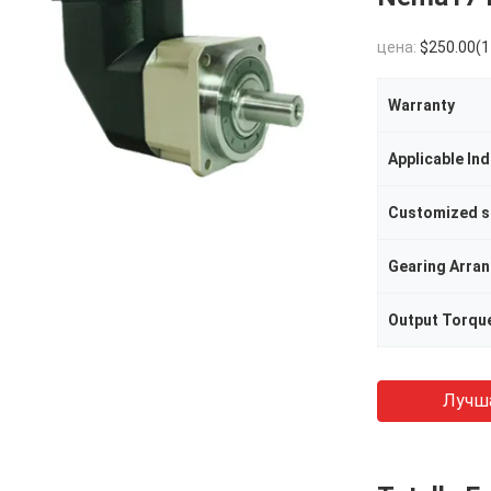
цена:
$250.00(1 - 29 Pieces) $200.00(30 - 
Warranty
Applicable Ind
Customized s
Gearing Arra
Output Torqu
Лучш