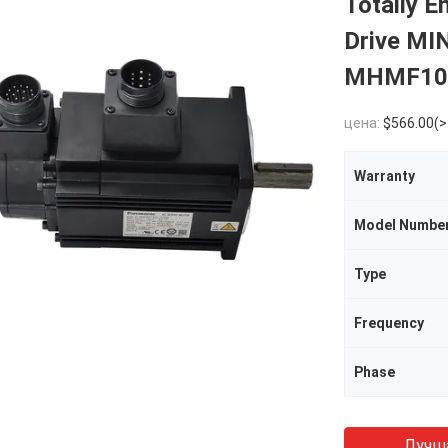
Totally 
Drive MI
MHMF10
цена:
$566.00(>
Warranty
Model Numbe
Type
Frequency
Phase
Лучш