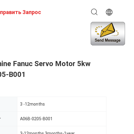
править Запрос
ine Fanuc Servo Motor 5kw
05-B001
3 -12months
r
A06B-0205-B001
3-12months 3months-1year