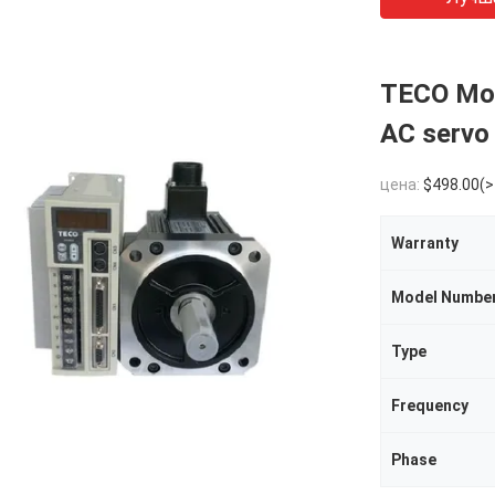
TECO Moto
AC servo 
цена:
$498.00(>
Warranty
Model Numbe
Type
Frequency
Phase