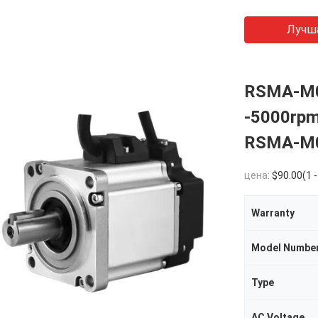
Лучш
RSMA-M0
-5000rpm
RSMA-M
цена:
$90.00(1 - 9 Pie
Warranty
Model Numbe
Type
AC Voltage