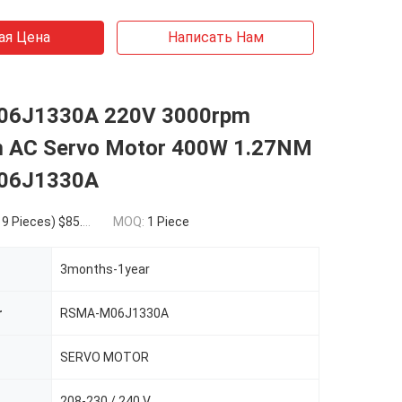
ая Цена
Написать Нам
6J1330A 220V 3000rpm
 AC Servo Motor 400W 1.27NM
06J1330A
ces) $85.50(>=10 Pieces)
MOQ:
1 Piece
3months-1year
r
RSMA-M06J1330A
SERVO MOTOR
208-230 / 240 V