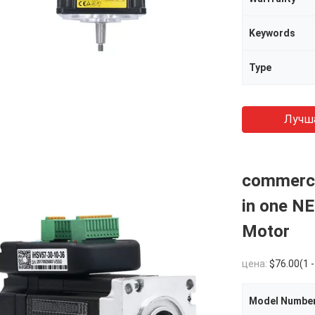
Keywords
Type
Лучш
commercia
in one N
Motor
цена:
$76.00(1 - 10 Pieces) $71
Model Numbe