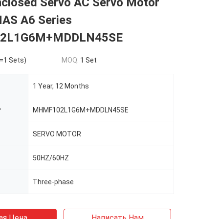
Enclosed Servo AC Servo Motor
NAS A6 Series
2L1G6M+MDDLN45SE
=1 Sets)
MOQ:
1 Set
1 Year, 12 Months
r
MHMF102L1G6M+MDDLN45SE
SERVO MOTOR
50HZ/60HZ
Three-phase
ая Цена
Написать Нам