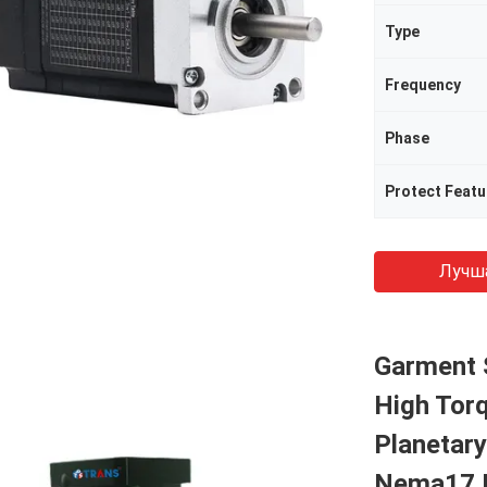
Type
Frequency
Phase
Protect Featu
Лучш
Garment 
High Torq
Planetary
Nema17 