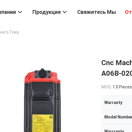
мпании
Продукция
Свяжитесь Мы
От
ного Тока
Cnc Mach
A06B-02
MOQ:
1.0 Pieces
Warranty
Model Numbe
Warrranty