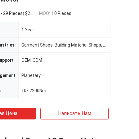
49 Pieces) $170.00(50 - 99 Pieces) $120.00(>=100 Pieces)
MOQ:
1.0 Pieces
1 Year
ustries
Garment Shops, Building Material Shops, Manufacturing Plant, Machinery Repair Shops, Food & Beverage Factory, Home Use, Retail, Printing Shops, Construction worksÂ , Energy & Mining, Food & Beverage Shops, Other
upport
OEM, ODM
ngement
Planetary
e
10~2200Nm
ая Цена
Написать Нам