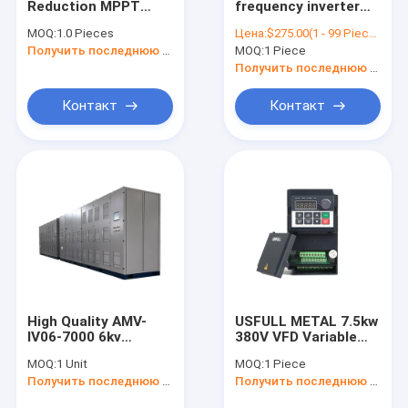
Reduction MPPT
frequency inverter
Экран касания HMI
Energy Saving Solar
15KW 22kw variable
MOQ:
1.0 Pieces
Цена:
$275.00(1 - 99 Pieces) $268.00(100 - 499 Pieces) $235.00(>=500 Pieces)
Water Pump System
speed drive
Привод Stepper мотора
Получить последнюю цену
MOQ:
1 Piece
Inverter 48*30*25
asynchronous
frequenzumrichter
Получить последнюю цену
waschmaschine
Контакт
Контакт
High Quality AMV-
USFULL METAL 7.5kw
IV06-7000 6kv
380V VFD Variable
7000kw Variable
Frequency Inverter
MOQ:
1 Unit
MOQ:
1 Piece
Speed ​​Drive 3 Phase
Drives Industrial Air
Получить последнюю цену
Получить последнюю цену
50hz/60hz
Cooler
2.2*1.2*1.5m