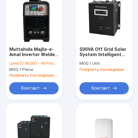
Muttahida Majlis-e-
500VA Off Grid Solar
Amal Inverter Welder
System Intelligent
Maquinas De Chinas
Off Grid Solar
Цена:
$138.00(1 - 49 Pieces) $117.00(>=50 Pieces)
MOQ:
1 Unit
Muttahida Majlis-e-
Inverter For Solar PV
MOQ:
1 Piece
Получить последнюю цену
Amal Manual Welding
Power System
Machine Metal Arc
Получить последнюю цену
Steel Mini Soldar
Welder
Контакт
Контакт
Дома
продукты
О Компании