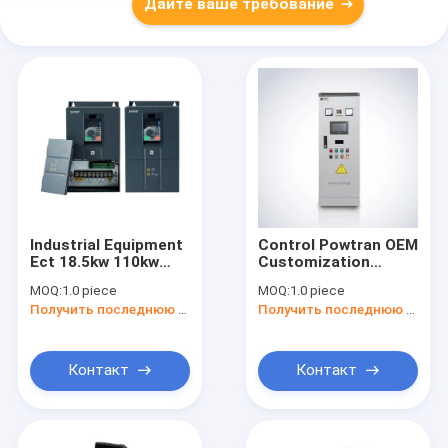
Дайте ваше требование
Industrial Equipment
Control Powtran OEM
Ect 18.5kw 110kw
Customization
Frequency Inverter
Frequency Motor
MOQ:
1.0 piece
MOQ:
1.0 piece
11kw Vfd AC Drive
Speed ​​Inverter
Получить последнюю цену
Получить последнюю цену
For Elevator Original
Integrated Cabinet
Контакт
Контакт