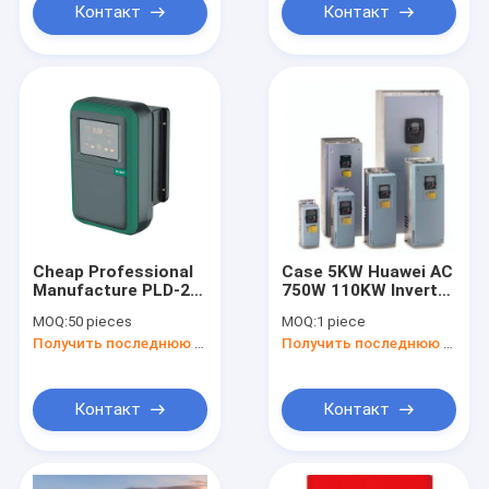
Контакт
Контакт
Cheap Professional
Case 5KW Huawei AC
Manufacture PLD-2S-
750W 110KW Inverter
2.2 AC Inverter Water
China Wholesale
MOQ:
50 pieces
MOQ:
1 piece
Pump Controller
220V 380V AC High
Получить последнюю цену
Получить последнюю цену
L:26.5cm W:25cm
Frequency Converter
H:16cm
1 Customized Shell
Motor Gray
167.5*185.8*80mm
Контакт
Контакт