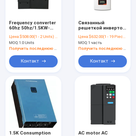
Контакты
Frequency converter
Связанный
60hz 50hz/1.5KW-
решеткой инвертор
Инвертор частоты двигателя
750KW HFS 1.5KW-
1П5К связи решетки
Цена:
$508.00(1 - 2 Units) $503.00(>=3 Units)
Цена:
$632.00(1 - 19 Pieces) $605.00(20 - 99 Pieces) $583.00(>=100 Pieces)
750KW frequency
инвертора Мппт 5Кв
MOQ:
1.0 Units
MOQ:
1 часть
converter
энергетической
Инвертор переменной частоты
системы Солис
Получить последнюю цену
Получить последнюю цену
солнечный
солнечный для
Низкочастотный инвертор
Контакт
Контакт
солнечной системы
связанной
инвертор одиночной фазы
решеткой
Трехфазный инвертор
солнечный инвертор насоса
Инверторный реактор переменного тока
Сервомотор переменного тока
1.5K Consumption
AC motor AC