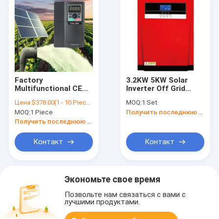
Factory
3.2KW 5KW Solar
Multifunctional CE
Inverter Off Grid
Approved 18.5kw 3
Inverter With 80A
Цена:
$378.00(1 - 10 Pieces) $363.00(11 - 50 Pieces) $354.00(51 - 99 Pieces) $340.00(>=100 Pieces)
MOQ:
1 Set
pH 380V Off Grid
MPPT Hybrid Solar
MOQ:
1 Piece
Получить последнюю цену
Solar Pump
Power Inverter WiFi
Frequency Inverter
Monitoring
Получить последнюю цену
For Irrigation
100*300*440mm
Контакт
Контакт
Экономьте свое время
Позвольте нам связаться с вами с
лучшими продуктами.