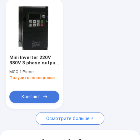
Mini Inverter 220V
380V 3 phase output
frequency converter
MOQ:
1 Piece
50hz 60hz VFD
Получить последнюю цену
DFL5800-5005
Контакт
Осмотрите больше