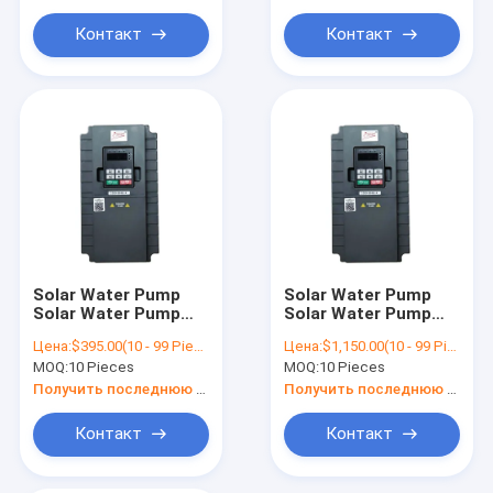
Adjustable-frequency
Drive Inverter Control
Контакт
Контакт
Panel
Solar Water Pump
Solar Water Pump
Solar Water Pump
Solar Water Pump
380V 3 Phase Gd100-
380V 3 Phase Gd100-
Цена:
$395.00(10 - 99 Pieces) $392.00(100 - 999 Pieces) $390.00(>=1000 Pieces)
Цена:
$1,150.00(10 - 99 Pieces) $1,145.00(100 - 999 Pieces) $1,140.00(>=1000 Pieces)
PV Solar Water Pump
PV Solar Water Pump
MOQ:
10 Pieces
MOQ:
10 Pieces
Frequency Inverter
Frequency Inverter
With MPPT For
With MPPT For
Получить последнюю цену
Получить последнюю цену
Irrigation 37kw AC
Irrigation 90kw AC
VFD Drive
VFD Drive
Контакт
Контакт