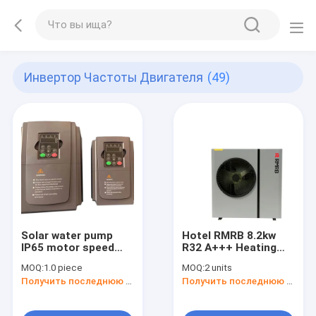
Инвертор Частоты Двигателя
(49)
Solar water pump
Hotel RMRB 8.2kw
IP65 motor speed
R32 A+++ Heating
controller mppt dc
Cooling& Domestic
MOQ:
1.0 piece
MOQ:
2 units
frequency inverter
Hot Water All In One
Получить последнюю цену
Получить последнюю цену
250*160*175mm-
DC -35C Inverter Air
-1556*786*988mm
Source Heat Pump
Workable