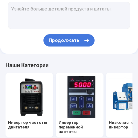
Экран касания HMI
Привод Stepper мотора
Продолжать
Наши Категории
Инвертор частоты
Инвертор
Низкочастот
двигателя
переменной
инвертор
частоты