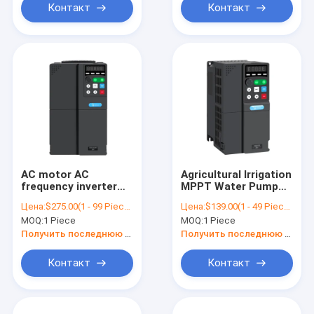
Контакт
Контакт
AC motor AC
Agricultural Irrigation
frequency inverter
MPPT Water Pump
15KW 22kw variable
Solar Inverter 3
Цена:
$275.00(1 - 99 Pieces) $268.00(100 - 499 Pieces) $235.00(>=500 Pieces)
Цена:
$139.00(1 - 49 Pieces) $135.00(50 - 199 Pieces) $119.00(>=200 Pieces)
speed drive
Phase 380V 4Kw
MOQ:
1 Piece
MOQ:
1 Piece
asynchronous
Solar Inverter For
frequenzumrichter
Submersible Pump
Получить последнюю цену
Получить последнюю цену
waschmaschine
Контакт
Контакт