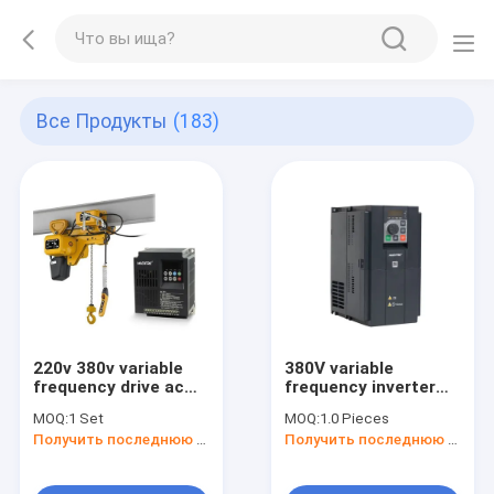
Все Продукты
(183)
220v 380v variable
380V variable
frequency drive ac
frequency inverter
drive for crane
5.5kw/7.5kw vfd ac
MOQ:
1 Set
MOQ:
1.0 Pieces
depend
motor drives for
Получить последнюю цену
Получить последнюю цену
elevator application
depend