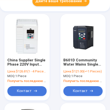
Дайте ваше требование
China Supplier Single
B601D Community
Phase 220V Input
Water Mains Single
380V 3 Phase Output
Phase AC Frequency
Цена:
$126.81(1 - 4 Pieces) $121.83(>=5 Pieces)
Цена:
$121.00(>=1 Pieces)
2.2KW VFD / Variable
Inverter Residential
MOQ:
1 Piece
MOQ:
1 Piece
Frequency Drive /
Water Pump Drive
Frequency Inverter
Residential Water
Получить последнюю цену
Получить последнюю цену
118x185x157mm
Pump Controller
Контакт
Контакт