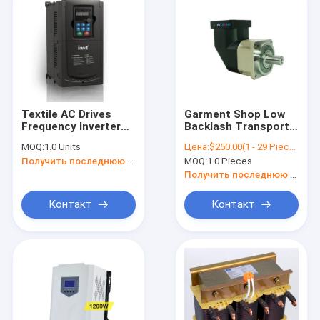
Textile AC Drives
Garment Shop Low
Frequency Inverter
Backlash Transport
With Low Price In
High Torque
MOQ:
1.0 Units
Цена:
$250.00(1 - 29 Pieces) $200.00(30 - 49 Pieces) $170.00(50 - 99 Pieces) $120.00(>=100 Pieces)
China
Precision Helical
Получить последнюю цену
MOQ:
1.0 Pieces
Servo Planetary Gear
Retarder Gearbox For
Получить последнюю цену
Nema17 Motor
Контакт
Контакт
Главная страница
продукты
О Компании