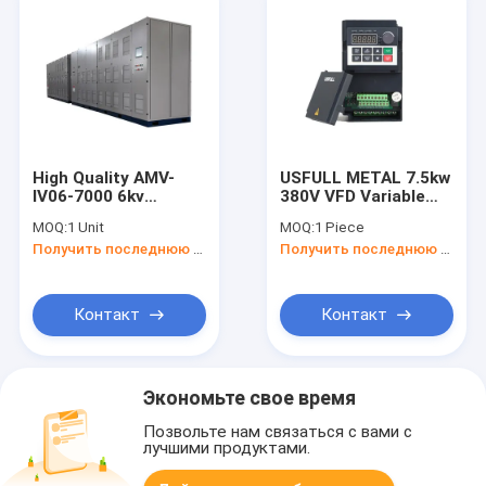
High Quality AMV-
USFULL METAL 7.5kw
IV06-7000 6kv
380V VFD Variable
7000kw Variable
Frequency Inverter
MOQ:
1 Unit
MOQ:
1 Piece
Speed ​​Drive 3 Phase
Drives Industrial Air
Получить последнюю цену
Получить последнюю цену
50hz/60hz
Cooler
2.2*1.2*1.5m
Adjustable-frequency
Drive Inverter Control
Контакт
Контакт
Panel
Экономьте свое время
Позвольте нам связаться с вами с
лучшими продуктами.